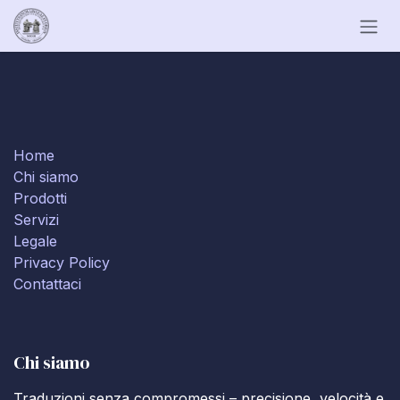
Skip to Content
Home
Chi siamo
Prodotti
Servizi
Legale
Privacy Policy
Contattaci
Chi siamo
Traduzioni senza compromessi – precisione, velocità e