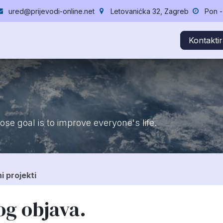
ured@prijevodi-online.net
Letovanićka 32, Zagreb
Pon - 
ik
Blog
Projekti
O nama
Radna mjesta
Lektura, reda
Kontaktir
se goal is to improve everyone's life.
i projekti
g objava.