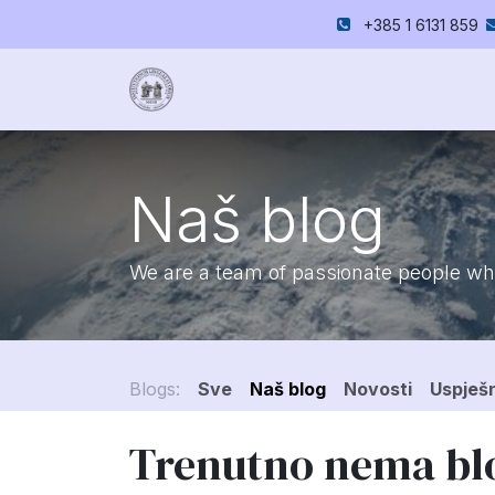
Skip to Content
+385 1 6131 859
Započnite prijevod
Usluge
Cjen
Naš blog
We are a team of passionate people who
Blogs:
Sve
Naš blog
Novosti
Uspješn
Trenutno nema blo